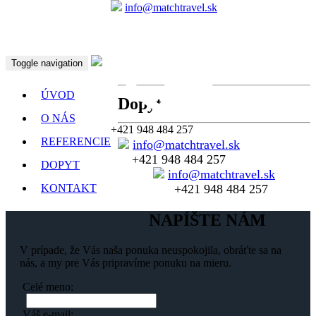
info@matchtravel.sk
Toggle navigation
ÚVOD
Dopyt
O NÁS
+421 948 484 257
REFERENCIE
info@matchtravel.sk
+421 948 484 257
DOPYT
info@matchtravel.sk
+421 948 484 257
KONTAKT
Obchodné podmienky
NAPÍŠTE NÁM
V prípade, že Vás naša ponuka neuspokojila, obráťte sa na
nás, a my pre Vás pripravíme ponuku na mieru.
Celé meno:
Váš e-mail: