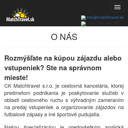
Toggl
navig
info@matchtravel.sk
+421 948 484 257
O NÁS
Rozmýšľate na kúpou zájazdu alebo
vstupeniek? Ste na správnom
mieste!
CK Matchtravel s.r.o. je cestovná kancelária, ktorej
predmetom podnikania je poskytovanie služieb v
oblasti cestovného ruchu s výhradným zameraním
na predaj vstupeniek a organizovanie zájazdov na
futbalové zápasy a iné športové pudujatia.
Našou špecializáciou je predovšetkým anglická