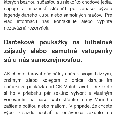
ktorých bežnou súčasťou sú niekoľko chodové jedlá,
nápoje a možnosť stretnúť po zápase bývalé
legendy daného klubu alebo samotných hráčov. Pre
viac informácií nás kontaktujte alebo vyplňte
nezáväznú rezerváciu.
Darčekové poukážky na futbalové
zájazdy alebo samotné vstupenky
sú u nás samozrejmosťou.
AK chcete darovať originálny darček svojim blízkym,
známym alebo kolegom z práce darujte im
darčekovú poukážku od CK Matchtravel. Dokážete
si ho v priebehu pár sekúnd vytvoriť s vlastným
venovaním na našej web stránke a my Vám ho
zašleme poštou alebo mailom. V prípade, že chcete
výber zájazdu nechať na oslávenca zakúpte mu