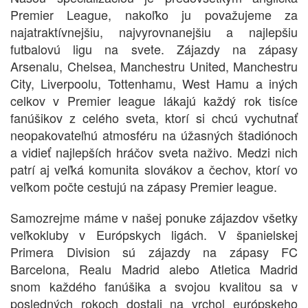
Premier League, nakoľko ju považujeme za
najatraktívnejšiu, najvyrovnanejšiu a najlepšiu
futbalovú ligu na svete. Zájazdy na zápasy
Arsenalu, Chelsea, Manchestru United, Manchestru
City, Liverpoolu, Tottenhamu, West Hamu a iných
celkov v Premier league lákajú každý rok tisíce
fanúšikov z celého sveta, ktorí si chcú vychutnať
neopakovateľnú atmosféru na úžasných štadiónoch
a vidieť najlepších hráčov sveta naživo. Medzi nich
patrí aj veľká komunita slovákov a čechov, ktorí vo
veľkom počte cestujú na zápasy Premier league.
Samozrejme máme v našej ponuke zájazdov všetky
veľkokluby v Európskych ligách. V španielskej
Primera Division sú zájazdy na zápasy FC
Barcelona, Realu Madrid alebo Atletica Madrid
snom každého fanúšika a svojou kvalitou sa v
posledných rokoch dostali na vrchol európskeho