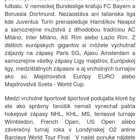
futbalu. V nemeckej Bundeslige kraľujú FC Bayern a
Borussia Dortmund. Nezaostáva ani talianska liga
kde Juventus Turín prenasleduje Hamšíkov Neapol
a samozrejme mužstvá z dlhodobou tradíciou AC
Miláno, Inter Miláno, AS Rím alebo Lazio Rím. Z
ďalších európskych gigantov si môžete vychutnať
zájazdy na zápasy Paris SG, Ajaxu Amsterdam a
samozrejme všetky zápasy Ligy majstrov, Európskej
ligy, medzištátnych zápasov a aj vrcholných turnajov
ako sú Majstrovstvá Európy EURO alebo
Majstrovstvá Sveta - World Cup.
Medzi vrcholné športové športové podujatia ktoré by
ste ako správny fanúšik nemali vynechať patria
hokejové zápasy NHL, KHL, MS, tenisové turnaje
Wimbledon, French Open, US Open alebo
záverečný turnaj roka v Londýnskej O2 aréne
Barclays World Tour Final. V našej ponuke nájdete