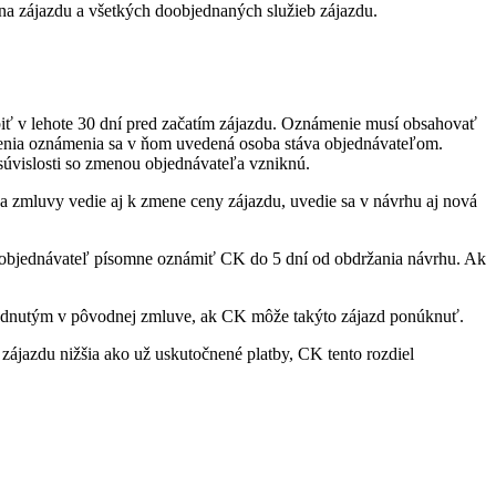
na zájazdu a všetkých doobjednaných služieb zájazdu.
iť v lehote 30 dní pred začatím zájazdu. Oznámenie musí obsahovať
čenia oznámenia sa v ňom uvedená osoba stáva objednávateľom.
súvislosti so zmenou objednávateľa vzniknú.
zmluvy vedie aj k zmene ceny zájazdu, uvedie sa v návrhu aj nová
í objednávateľ písomne oznámiť CK do 5 dní od obdržania návrhu. Ak
hodnutým v pôvodnej zmluve, ak CK môže takýto zájazd ponúknuť.
ájazdu nižšia ako už uskutočnené platby, CK tento rozdiel