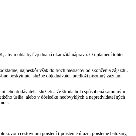
K, aby mohla byť zjednaná okamžitá náprava. O uplatnení tohto
odkladne, najneskôr však do troch mesiacov od skončenia zájazdu,
chybne poskytnutej službe objednávateľ predloží písomný záznam
ni jeho dodávatelia služieb a že škoda bola spôsobená samotným
šetkého úsilia, alebo v dôsledku neobvyklých a nepredvídateľných
omoc.
lnkovom cestovnom poistení ( poistenie úrazu, poistenie batožiny,