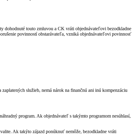
uty dohodnuté touto zmluvou a CK vráti objednávateľovi bezodkladne
orušenie povinností obstarávateľa, vzniká objednávateľovi povinnosť
a zaplatených služieb, nemá nárok na finančnú ani inú kompenzáciu
 náhradný program. Ak objednávateľ s takýmto programom nesúhlasí,
alite. Ak takýto zájazd ponúknuť nemôže, bezodkladne vráti