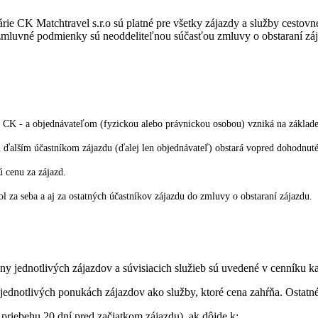
ie CK Matchtravel s.r.o sú platné pre všetky zájazdy a služby cestov
uvné podmienky sú neoddeliteľnou súčasťou zmluvy o obstaraní zájazd
 CK - a objednávateľom (fyzickou alebo právnickou osobou) vzniká na základe
alším účastníkom zájazdu (ďalej len objednávateľ) obstará vopred dohodnuté 
 cenu za zájazd.
 za seba a aj za ostatných účastníkov zájazdu do zmluvy o obstaraní zájazdu.
jednotlivých zájazdov a súvisiacich služieb sú uvedené v cenníku ka
i jednotlivých ponukách zájazdov ako služby, ktoré cena zahŕňa. Ostat
priebehu 20 dní pred začiatkom zájazdu), ak dôjde k: