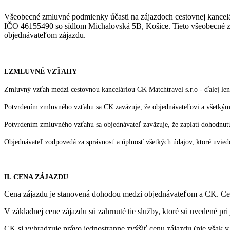
Všeobecné zmluvné podmienky účasti na zájazdoch cestovnej kancelár
IČO 46155490 so sídlom Michalovská 5B, Košice. Tieto všeobecné zml
objednávateľom zájazdu.
I.ZMLUVNÉ VZŤAHY
Zmluvný vzťah medzi cestovnou kanceláriou CK Matchtravel s.r.o - ďalej len
Potvrdením zmluvného vzťahu sa CK zaväzuje, že objednávateľovi a všetkým ď
Potvrdením zmluvného vzťahu sa objednávateľ zaväzuje, že zaplatí dohodnutú
Objednávateľ zodpovedá za správnosť a úplnosť všetkých údajov, ktoré uviedol
II. CENA Z
ÁJAZDU
Cena zájazdu je stanovená dohodou medzi objednávateľom a CK. Ceny 
V základnej cene zájazdu sú zahrnuté tie služby, ktoré sú uvedené pr
CK si vyhradzuje právo jednostranne zvýšiť cenu zájazdu (nie však v 