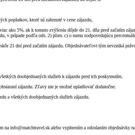
ných poplatkov, ktoré sú zahrnuté v cene zájazdu,
iac ako 5%, ak k tomuto zvýšeniu dôjde do 21. dňa pred začatím zájazd
jazdu, v prípade podľa ods. 2) písm. c) o sumu zodpovedajúcu percentuá
kôr 21 dní pred začatím zájazdu. Objednávateľovi tým nevzniká právo
všetkých doobjednaných služieb k zájazdu pred ich poskytnutím.
bstaraní zájazdu. Zľavy nie je možné uplatňovať dodatočne.
zdu a všetkých doobjednaných služieb zájazdu.
om na info@matchtravel.sk alebo vyplnením a odoslaním objednávky na