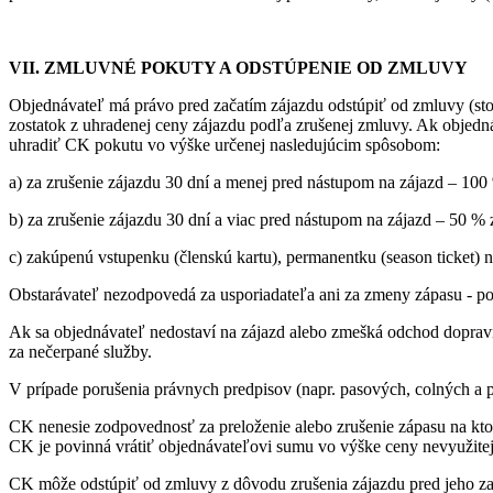
VII. ZMLUVNÉ POKUTY A ODSTÚPENIE OD ZMLUVY
Objednávateľ má právo pred začatím zájazdu odstúpiť od zmluvy (st
zostatok z uhradenej ceny zájazdu podľa zrušenej zmluvy. Ak objedn
uhradiť CK pokutu vo výške určenej nasledujúcim spôsobom:
a) za zrušenie zájazdu 30 dní a menej pred nástupom na zájazd – 100
b) za zrušenie zájazdu 30 dní a viac pred nástupom na zájazd – 50 % 
c) zakúpenú vstupenku (členskú kartu), permanentku (season ticket) 
Obstarávateľ nezodpovedá za usporiadateľa ani za zmeny zápasu - pod
Ak sa objednávateľ nedostaví na zájazd alebo zmešká odchod dopravn
za nečerpané služby.
V prípade porušenia právnych predpisov (napr. pasových, colných a p
CK nenesie zodpovednosť za preloženie alebo zrušenie zápasu na kt
CK je povinná vrátiť objednávateľovi sumu vo výške ceny nevyužitej 
CK môže odstúpiť od zmluvy z dôvodu zrušenia zájazdu pred jeho za