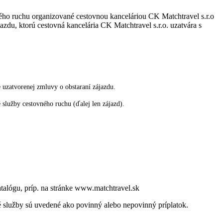
ného ruchu organizované cestovnou kanceláriou CK Matchtravel s.r.o
u, ktorú cestovná kancelária CK Matchtravel s.r.o. uzatvára s
 uzatvorenej zmluvy o obstaraní zájazdu.
služby cestovného ruchu (ďalej len zájazd).
talógu, príp. na stránke www.matchtravel.sk
né služby sú uvedené ako povinný alebo nepovinný príplatok.