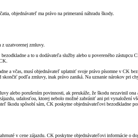
ačatia, objednávateľ ma právo na primeranú náhradu škody.
 z uzatvorenej zmluvy.
y bezodkladne a to u dodávateľa služby alebo u povereného zástupcu C
 CK.
dne a včas, musí objednávateľ uplatniť svoje právo písomne v CK bez
azd skončiť podľa zmluvy, inak právo zaniká. Na uznanie nárokov pri 
y alebo porušením povinnosti, ak preukáže, že škodu nezavinil ona a
zájazdu, udalosťou, ktorej nebolo možné zabrániť ani pri vynaložení v
ávateľ škodu spôsobí sám, CK poskytne objednávateľovi bezodkladne p
ahrnuté v cene zájazdu. CK poskytne objednávateľovi informácie o dop