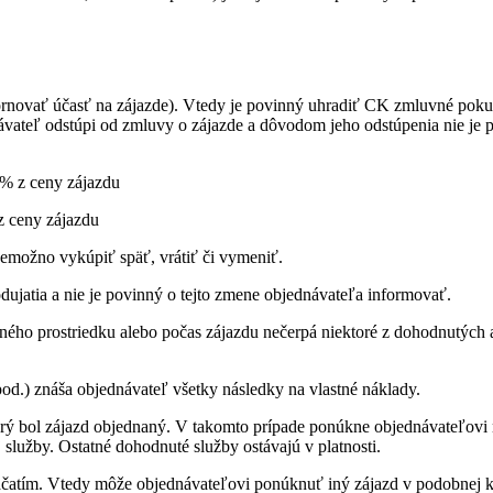
ornovať účasť na zájazde). Vtedy je povinný uhradiť CK zmluvné pok
ávateľ odstúpi od zmluvy o zájazde a dôvodom jeho odstúpenia nie je p
 % z ceny zájazdu
z ceny zájazdu
nemožno vykúpiť späť, vrátiť či vymeniť.
ujatia a nie je povinný o tejto zmene objednávateľa informovať.
ého prostriedku alebo počas zájazdu nečerpá niektoré z dohodnutých 
od.) znáša objednávateľ všetky následky na vlastné náklady.
orý bol zájazd objednaný. V takomto prípade ponúkne objednávateľovi
služby. Ostatné dohodnuté služby ostávajú v platnosti.
čatím. Vtedy môže objednávateľovi ponúknuť iný zájazd v podobnej kv