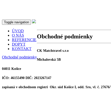
Toggle navigation
ÚVOD
Obchodné podmienky
O NÁS
REFERENCIE
DOPYT
KONTAKT
CK Matchtravel s.r.o
Obchodné podmienky
M
i
chalovská 5B
04011 Ko
šice
IČO
: 46155490 DIČ:
2023267147
zapí
saná v obchodno
m registri
Okr. súd Košice I, odd. Sro, vl. č. 27676
VŠEOBECNÉ OBC