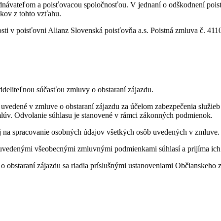
ednávateľom a poisťovacou spoločnosťou. V jednaní o odškodnení pois
kov z tohto vzťahu.
osti v poisťovni Alianz Slovenská poisťovňa a.s. Poistná zmluva č. 411
eliteľnou súčasťou zmluvy o obstaraní zájazdu.
uvedené v zmluve o obstaraní zájazdu za účelom zabezpečenia služieb 
mlúv. Odvolanie súhlasu je stanovené v rámci zákonných podmienok.
aj na spracovanie osobných údajov všetkých osôb uvedených v zmluve.
s uvedenými všeobecnými zmluvnými podmienkami súhlasí a prijíma ic
obstaraní zájazdu sa riadia príslušnými ustanoveniami Občianskeho z