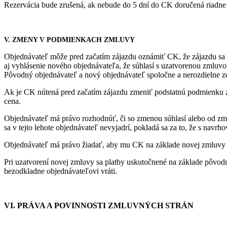
Rezervácia bude zrušená, ak nebude do 5 dní do CK doručená riadne
V. ZMENY V PODMIENKACH ZMLUVY
Objednávateľ môže pred začatím zájazdu oznámiť CK, že zájazdu sa 
aj vyhlásenie nového objednávateľa, že súhlasí s uzatvorenou zmlu
Pôvodný objednávateľ a nový objednávateľ spoločne a nerozdielne zo
Ak je CK nútená pred začatím zájazdu zmeniť podstatnú podmienku 
cena.
Objednávateľ má právo rozhodnúť, či so zmenou súhlasí alebo od zm
sa v tejto lehote objednávateľ nevyjadrí, pokladá sa za to, že s nav
Objednávateľ má právo žiadať, aby mu CK na základe novej zmluvy 
Pri uzatvorení novej zmluvy sa platby uskutočnené na základe pôvod
bezodkladne objednávateľovi vráti.
VI. PRÁVA A POVINNOSTI ZMLUVNÝCH STRÁN