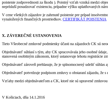
poistenie zodpovednosti za škodu ). Poistný vzťah vzniká medzi obj
neprísluší posudzovať existenciu, prípadne výšku uplatňovaných náro
V cene všetkých zájazdov je zahrnuté poistenie pre prípad insolventn
vynaložených finančných prostriedkov.
CERTIFIKÁT POISTENIA
X. ZÁVEREČNÉ USTANOVENIA
Tieto Všeobecné zmluvné podmienky účasti na zájazdoch CK sú neodd
Objednávateľ súhlasí s tým, aby CK spracovávala jeho osobné údaje, 
stanovená osobitným zákonom, ktorý ustanovuje lehotu registrácie z
Objednávateľ zároveň prehlasuje, že je splnomocnený udeliť súhlas 
Objednávateľ potvrdzuje podpisom zmluvy o obstaraní zájazdu, že 
Vzťahy medzi objednávateľom a CK, ktoré nie sú upravené zmluvou o 
V Košiciach, dňa 14.1.2016