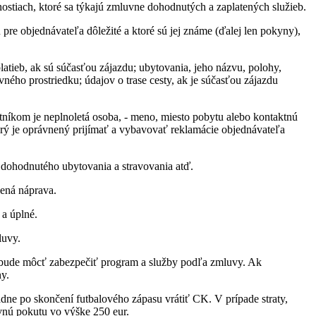
stiach, ktoré sa týkajú zmluvne dohodnutých a zaplatených služieb.
re objednávateľa dôležité a ktoré sú jej známe (ďalej len pokyny),
latieb, ak sú súčasťou zájazdu; ubytovania, jeho názvu, polohy,
vného prostriedku; údajov o trase cesty, ak je súčasťou zájazdu
stníkom je neplnoletá osoba, - meno, miesto pobytu alebo kontaktnú
orý je oprávnený prijímať a vybavovať reklamácie objednávateľa
e dohodnutého ubytovania a stravovania atď.
ená náprava.
a úplné.
luvy.
nebude môcť zabezpečiť program a služby podľa zmluvy. Ak
ny.
dne po skončení futbalového zápasu vrátiť CK. V prípade straty,
uvnú pokutu vo výške 250 eur.