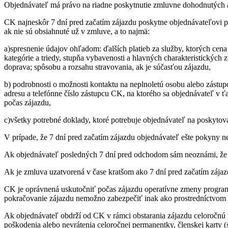
Objednávateľ má právo na riadne poskytnutie zmluvne dohodnutých a 
CK najneskôr 7 dní pred začatím zájazdu poskytne objednávateľovi pí
ak nie sú obsiahnuté už v zmluve, a to najmä:
a)spresnenie údajov ohľadom: ďalších platieb za služby, ktorých cena 
kategórie a triedy, stupňa vybavenosti a hlavných charakteristických z
doprava; spôsobu a rozsahu stravovania, ak je súčasťou zájazdu,
b) podrobnosti o možnosti kontaktu na neplnoletú osobu alebo zástup
adresu a telefónne číslo zástupcu CK, na ktorého sa objednávateľ v 
počas zájazdu,
c)všetky potrebné doklady, ktoré potrebuje objednávateľ na poskytova
V prípade, že 7 dní pred začatím zájazdu objednávateľ ešte pokyny
Ak objednávateľ posledných 7 dní pred odchodom sám neoznámi, že 
Ak je zmluva uzatvorená v čase kratšom ako 7 dní pred začatím zájaz
CK je oprávnená uskutočniť počas zájazdu operatívne zmeny program
pokračovanie zájazdu nemožno zabezpečiť inak ako prostredníctvom sl
Ak objednávateľ obdrží od CK v rámci obstarania zájazdu celoročnú p
poškodenia alebo nevrátenia celoročnej permanentky, členskej karty 