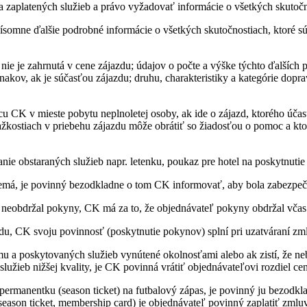
zaplatených služieb a právo vyžadovať informácie o všetkých skutočno
somne ďalšie podrobné informácie o všetkých skutočnostiach, ktoré sú p
nie je zahrnutá v cene zájazdu; údajov o počte a výške týchto ďalších p
nakov, ak je súčasťou zájazdu; druhu, charakteristiky a kategórie dopra
cu CK v mieste pobytu neplnoletej osoby, ak ide o zájazd, ktorého úča
ťažkostiach v priebehu zájazdu môže obrátiť so žiadosťou o pomoc a kt
nie obstaraných služieb napr. letenku, poukaz pre hotel na poskytnuti
 nemá, je povinný bezodkladne o tom CK informovať, aby bola zabezpeč
neobdržal pokyny, CK má za to, že objednávateľ pokyny obdržal včas 
du, CK svoju povinnosť (poskytnutie pokynov) splní pri uzatváraní zm
u a poskytovaných služieb vynútené okolnosťami alebo ak zistí, že 
užieb nižšej kvality, je CK povinná vrátiť objednávateľovi rozdiel ce
ermanentku (season ticket) na futbalový zápas, je povinný ju bezodkla
(season ticket, membership card) je objednávateľ povinný zaplatiť zml