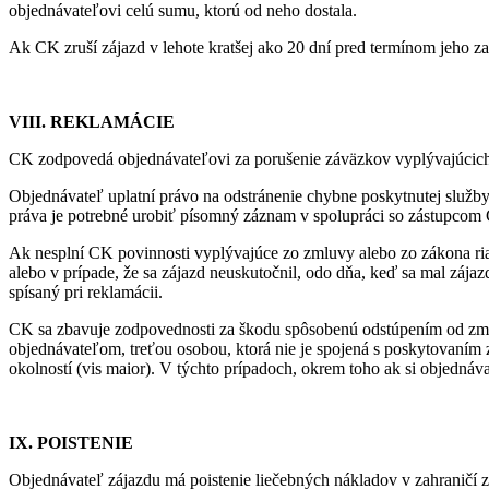
objednávateľovi celú sumu, ktorú od neho dostala.
Ak CK zruší zájazd v lehote kratšej ako 20 dní pred termínom jeho z
VIII. REKLAMÁCIE
CK zodpovedá objednávateľovi za porušenie záväzkov vyplývajúcich
Objednávateľ uplatní právo na odstránenie chybne poskytnutej služb
práva je potrebné urobiť písomný záznam v spolupráci so zástupcom
Ak nesplní CK povinnosti vyplývajúce zo zmluvy alebo zo zákona ria
alebo v prípade, že sa zájazd neuskutočnil, odo dňa, keď sa mal záj
spísaný pri reklamácii.
CK sa zbavuje zodpovednosti za škodu spôsobenú odstúpením od zmluv
objednávateľom, treťou osobou, ktorá nie je spojená s poskytovaním 
okolností (vis maior). V týchto prípadoch, okrem toho ak si objedn
IX. POISTENIE
Objednávateľ zájazdu má poistenie liečebných nákladov v zahraničí z