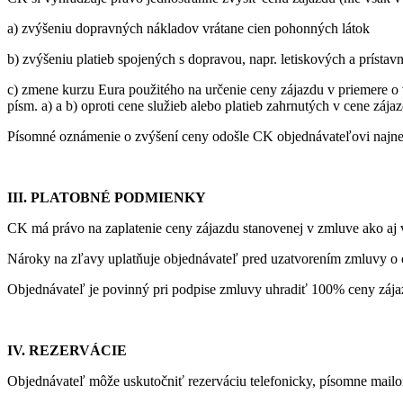
a) zvýšeniu dopravných nákladov vrátane cien pohonných látok
b) zvýšeniu platieb spojených s dopravou, napr. letiskových a prístav
c) zmene kurzu Eura použitého na určenie ceny zájazdu v priemere o v
písm. a) a b) oproti cene služieb alebo platieb zahrnutých v cene zá
Písomné oznámenie o zvýšení ceny odošle CK objednávateľovi najnes
III. PLATOBNÉ PODMIENKY
CK má právo na zaplatenie ceny zájazdu stanovenej v zmluve ako aj 
Nároky na zľavy uplatňuje objednávateľ pred uzatvorením zmluvy o o
Objednávateľ je povinný pri podpise zmluvy uhradiť 100% ceny zája
IV. REZERVÁCIE
Objednávateľ môže uskutočniť rezerváciu telefonicky, písomne mail