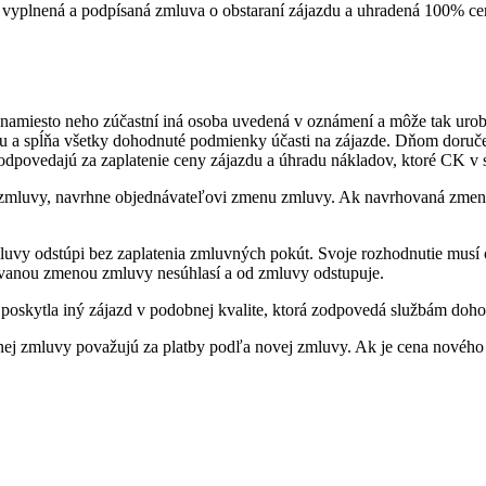
 vyplnená a podpísaná zmluva o obstaraní zájazdu a uhradená 100% ce
namiesto neho zúčastní iná osoba uvedená v oznámení a môže tak urob
vou a spĺňa všetky dohodnuté podmienky účasti na zájazde. Dňom doru
dpovedajú za zaplatenie ceny zájazdu a úhradu nákladov, ktoré CK v 
zmluvy, navrhne objednávateľovi zmenu zmluvy. Ak navrhovaná zmena 
luvy odstúpi bez zaplatenia zmluvných pokút. Svoje rozhodnutie mus
rhovanou zmenou zmluvy nesúhlasí a od zmluvy odstupuje.
poskytla iný zájazd v podobnej kvalite, ktorá zodpovedá službám do
nej zmluvy považujú za platby podľa novej zmluvy. Ak je cena nového z