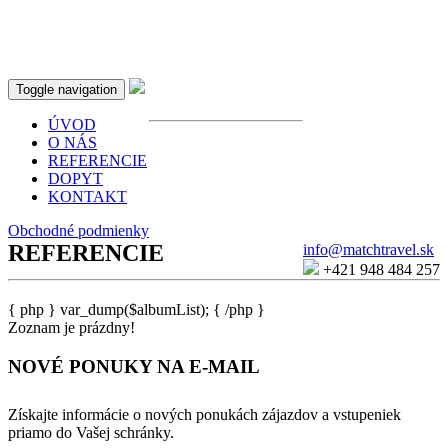
Toggle navigation
ÚVOD
O NÁS
REFERENCIE
DOPYT
KONTAKT
Obchodné podmienky
REFERENCIE
info@matchtravel.sk
+421 948 484 257
{ php } var_dump($albumList); { /php }
Zoznam je prázdny!
NOVÉ PONUKY
NA E-MAIL
Získajte informácie o nových ponukách zájazdov a vstupeniek
priamo do Vašej schránky.